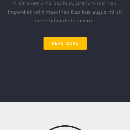
In sit amet urna dapibus, pretium nisi nec,
imperdiet velit maecinas Dapibus augue mi sit
amet bibend ets viverra.
READ MORE