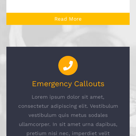
Read More
Emergency Callouts
Lorem ipsum dolor sit amet,
consectetur adipiscing elit. Vestibulum
vestibulum quis metus sodales
ullamcorper. In sit amet urna dapibus,
pretium nisi nec, imperdiet velit