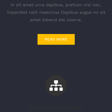
In sit amet urna dapibus, pretium nisi nec,
imperdiet velit maecinas Dapibus augue mi sit
amet bibend ets viverra.
READ MORE
Security & Access