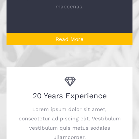
maecenas.
Read More
20 Years Experience
Lorem ipsum dolor sit amet,
consectetur adipiscing elit. Vestibulum
vestibulum quis metus sodales
ullamcorper.