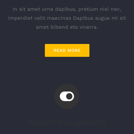
In sit amet urna dapibus, pretium nisi nec,
imperdiet velit maecinas Dapibus augue mi sit
amet bibend ets viverra.
READ MORE
Project Management