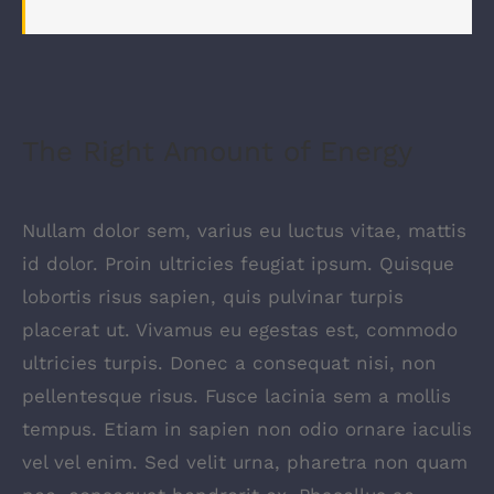
The Right Amount of Energy
Nullam dolor sem, varius eu luctus vitae, mattis
id dolor. Proin ultricies feugiat ipsum. Quisque
lobortis risus sapien, quis pulvinar turpis
placerat ut. Vivamus eu egestas est, commodo
ultricies turpis. Donec a consequat nisi, non
pellentesque risus. Fusce lacinia sem a mollis
tempus. Etiam in sapien non odio ornare iaculis
vel vel enim. Sed velit urna, pharetra non quam