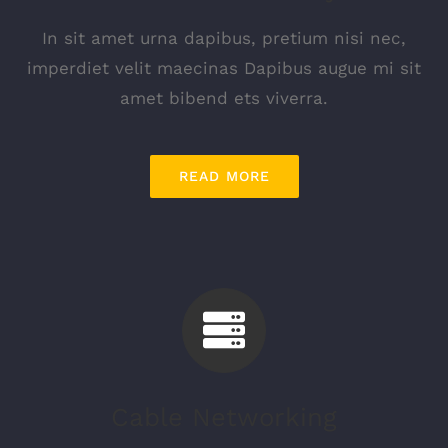
In sit amet urna dapibus, pretium nisi nec,
imperdiet velit maecinas Dapibus augue mi sit
amet bibend ets viverra.
READ MORE
Cable Networking