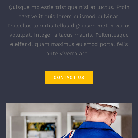
Quisque molestie tristique nisi et luctus. Proin
eget velit quis lorem euismod pulvinar.
Phasellus lobortis tellus dignissim metus varius
volutpat. Integer a lacus mauris. Pellentesque
eleifend, quam maximus euismod porta, felis
ante viverra arcu.
CONTACT US