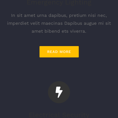
Emergency Lighting
In sit amet urna dapibus, pretium nisi nec,
imperdiet velit maecinas Dapibus augue mi sit
amet bibend ets viverra.
READ MORE
Electrical Security